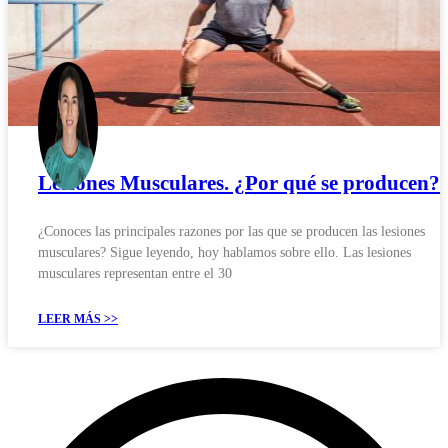
Lesiones Musculares. ¿Por qué se producen?
¿Conoces las principales razones por las que se producen las lesiones
musculares? Sigue leyendo, hoy hablamos sobre ello. Las lesiones
musculares representan entre el 30
LEER MÁS >>