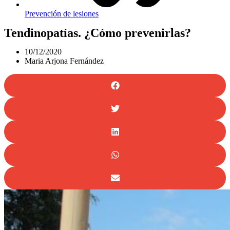
Prevención de lesiones
Tendinopatías. ¿Cómo prevenirlas?
10/12/2020
Maria Arjona Fernández