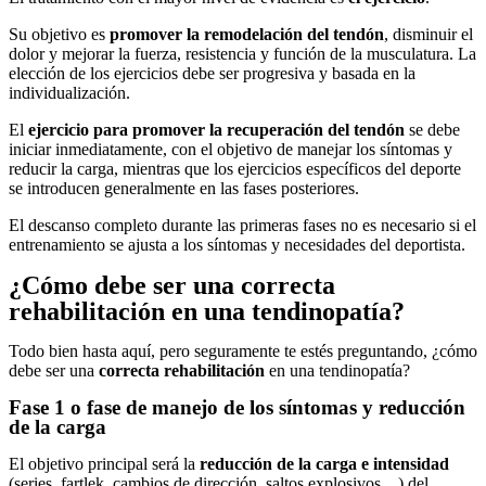
Su objetivo es
promover la remodelación del tendón
, disminuir el
dolor y mejorar la fuerza, resistencia y función de la musculatura. La
elección de los ejercicios debe ser progresiva y basada en la
individualización.
El
ejercicio para promover la recuperación del tendón
se debe
iniciar inmediatamente, con el objetivo de manejar los síntomas y
reducir la carga, mientras que los ejercicios específicos del deporte
se introducen generalmente en las fases posteriores.
El descanso completo durante las primeras fases no es necesario si el
entrenamiento se ajusta a los síntomas y necesidades del deportista.
¿Cómo debe ser una correcta
rehabilitación en una tendinopatía?
Todo bien hasta aquí, pero seguramente te estés preguntando, ¿cómo
debe ser una
correcta rehabilitación
en una tendinopatía?
Fase 1 o fase de manejo de los síntomas y reducción
de la carga
El objetivo principal será la
reducción de la carga e intensidad
(series, fartlek, cambios de dirección, saltos explosivos…) del