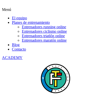
Menú
El equipo
Planes de entrenamiento
Entrenadores running online
Entrenadores ciclismo online
Entrenadores triatlón online
Entrenadores maratón online
Blog
Contacto
ACADEMY