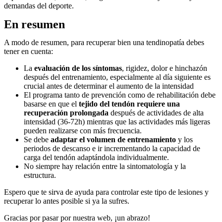
demandas del deporte.
En resumen
A modo de resumen, para recuperar bien una tendinopatía debes
tener en cuenta:
La
evaluación de los síntomas
, rigidez, dolor e hinchazón
después del entrenamiento, especialmente al día siguiente es
crucial antes de determinar el aumento de la intensidad
El programa tanto de prevención como de rehabilitación debe
basarse en que el
tejido del tendón requiere una
recuperación prolongada
después de actividades de alta
intensidad (36-72h) mientras que las actividades más ligeras
pueden realizarse con más frecuencia.
Se debe
adaptar el volumen de entrenamiento
y los
periodos de descanso e ir incrementando la capacidad de
carga del tendón adaptándola individualmente.
No siempre hay relación entre la sintomatología y la
estructura.
Espero que te sirva de ayuda para controlar este tipo de lesiones y
recuperar lo antes posible si ya la sufres.
Gracias por pasar por nuestra web, ¡un abrazo!