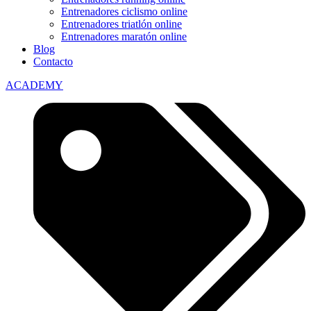
Entrenadores ciclismo online
Entrenadores triatlón online
Entrenadores maratón online
Blog
Contacto
ACADEMY