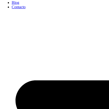
Blog
Contacto