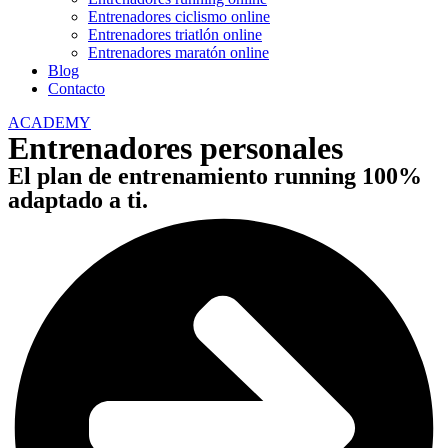
Entrenadores ciclismo online
Entrenadores triatlón online
Entrenadores maratón online
Blog
Contacto
ACADEMY
Entrenadores personales
El plan de entrenamiento running 100%
adaptado a ti.