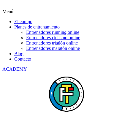
Menú
El equipo
Planes de entrenamiento
Entrenadores running online
Entrenadores ciclismo online
Entrenadores triatlón online
Entrenadores maratón online
Blog
Contacto
ACADEMY