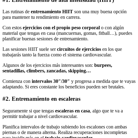
Las rutinas de
entrenamiento HIIT
son una muy buena opción
para mantener tu rendimiento en carrera.
Con estos
ejercicios con el propio peso corporal
o con algún
material que tengas en casa (mancuernas, gomas, fitball…), puedes
planificar buenas sesiones de entrenamiento.
Las sesiones HIIT suele ser
circuitos de ejercicios
en los que
trabajarás tanto la fuerza como el sistema cardiovascular.
Algunos de los ejercicios más interesantes son:
burpees,
sentadillas, climbers, zancadas, skipping…
Comienza con
intervalos 30″/30″
y progresa a medida que te vayas
adaptando. Si eres constante los beneficios pueden ser brutales.
#2. Entrenamiento en escaleras
Seguramente si que tengas
escaleras en casa
, algo que te va a
permitir trabajar a nivel cardiovascular.
Planifica intervalos de trabajo subiendo los escalones con ambas
piernas o de manera alterna. Realiza recuperaciones incompletas
para incidir más en el
trabajo cardiovascular
.