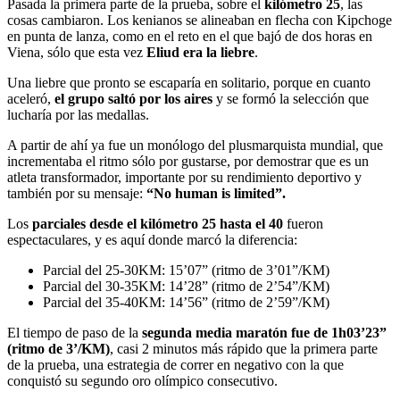
Pasada la primera parte de la prueba, sobre el
kilómetro 25
, las
cosas cambiaron. Los kenianos se alineaban en flecha con Kipchoge
en punta de lanza, como en el reto en el que bajó de dos horas en
Viena, sólo que esta vez
Eliud era la liebre
.
Una liebre que pronto se escaparía en solitario, porque en cuanto
aceleró,
el grupo saltó por los aires
y se formó la selección que
lucharía por las medallas.
A partir de ahí ya fue un monólogo del plusmarquista mundial, que
incrementaba el ritmo sólo por gustarse, por demostrar que es un
atleta transformador, importante por su rendimiento deportivo y
también por su mensaje:
“No human is limited”.
Los
parciales desde el kilómetro 25 hasta el 40
fueron
espectaculares, y es aquí donde marcó la diferencia:
Parcial del 25-30KM: 15’07” (ritmo de 3’01”/KM)
Parcial del 30-35KM: 14’28” (ritmo de 2’54”/KM)
Parcial del 35-40KM: 14’56” (ritmo de 2’59”/KM)
El tiempo de paso de la
segunda media maratón fue de 1h03’23”
(ritmo de 3’/KM)
, casi 2 minutos más rápido que la primera parte
de la prueba, una estrategia de correr en negativo con la que
conquistó su segundo oro olímpico consecutivo.