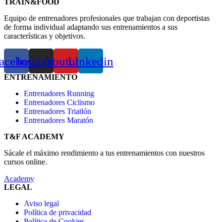
TRAIN&FOOD
Equipo de entrenadores profesionales que trabajan con deportistas
de forma individual adaptando sus entrenamientos a sus
características y objetivos.
acebook
Instagram
Youtube
Linkedin
ENTRENAMIENTO
Entrenadores Running
Entrenadores Ciclismo
Entrenadores Triatlón
Entrenadores Maratón
T&F ACADEMY
Sácale el máximo rendimiento a tus entrenamientos con nuestros
cursos online.
Academy
LEGAL
Aviso legal
Política de privacidad
Política de Cookies